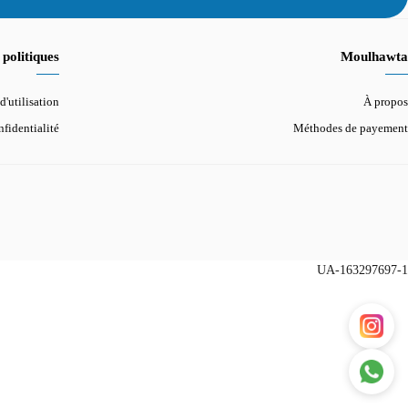
politiques
Moulhawta
d'utilisation
À propos
fidentialité
Méthodes de payement
UA-163297697-1